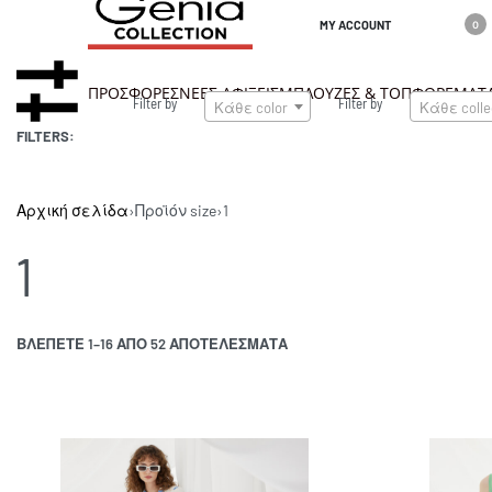
MY ACCOUNT
0
ΠΡΟΣΦΟΡΕΣ
ΝΕΕΣ ΑΦΙΞΕΙΣ
ΜΠΛΟΥΖΕΣ & ΤΟΠ
ΦΟΡΕΜΑΤ
Filter by
Filter by
Κάθε color
Κάθε colle
info@geniacolletion.gr
FILTERS:
Αρχική σελίδα
›
Προϊόν size
›
1
1
ΒΛΈΠΕΤΕ 1–16 ΑΠΟ 52 ΑΠΟΤΈΛΕΣΜΑΤΑ