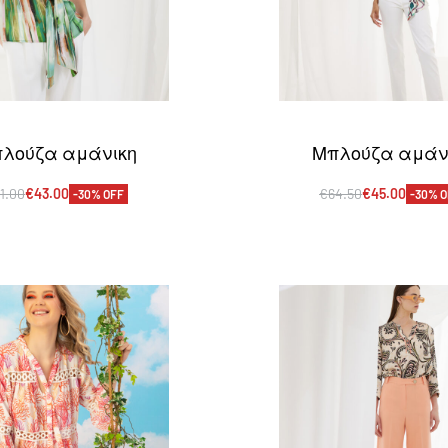
λούζα αμάνικη
Μπλούζα αμάν
1.00
€
43.00
€
64.50
€
45.00
-30% OFF
-30% 
πιλογή
Επιλογή
QUICKVIEW
QUICKVI