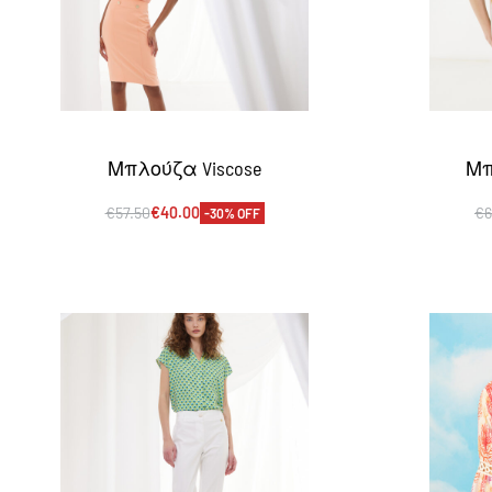
Μπλούζα Viscose
Μπ
€
57.50
€
40.00
€
6
-30% OFF
Επιλογή
Ε
QUICKVIEW