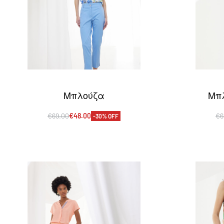
Μπλούζα
Μπλ
€
69.00
€
48.00
€
6
-30% OFF
Επιλογή
Ε
QUICKVIEW