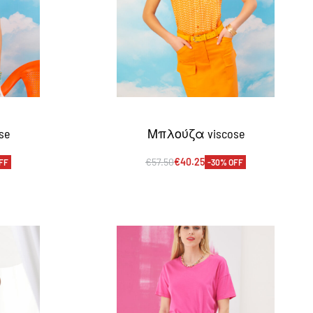
se
Μπλούζα viscose
€
57.50
€
40.25
FF
-30% OFF
Επιλογή
EW
QUICKVIEW