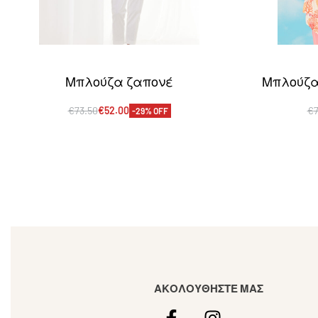
Μπλούζα ζαπονέ
Μπλούζα
€
73.50
€
52.00
€
-29% OFF
Επιλογή
Ε
QUICKVIEW
ΑΚΟΛΟΥΘΗΣΤΕ ΜΑΣ