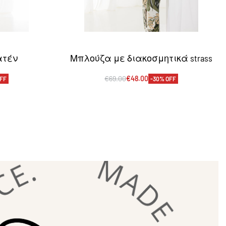
ατέν
Μπλούζα με διακοσμητικά strass
€
69.00
€
48.00
FF
-30% OFF
Επιλογή
EW
QUICKVIEW