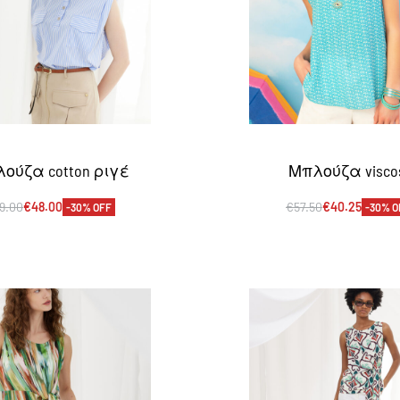
ούζα cotton ριγέ
Μπλούζα visco
9.00
€
48.00
€
57.50
€
40.25
-30% OFF
-30% O
πιλογή
Επιλογή
QUICKVIEW
QUICKVI