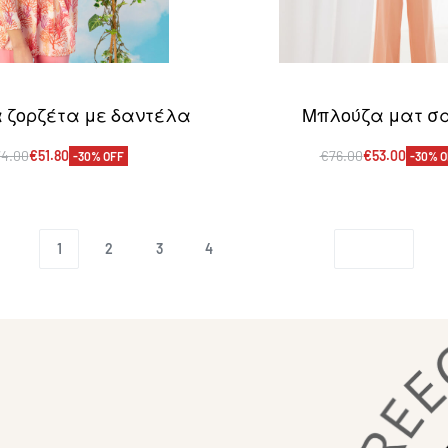
 ζορζέτα με δαντέλα
Μπλούζα ματ σ
74.00
€
51.80
€
76.00
€
53.00
-30% OFF
-30% O
πιλογή
Επιλογή
QUICKVIEW
QUICKVI
1
2
3
4