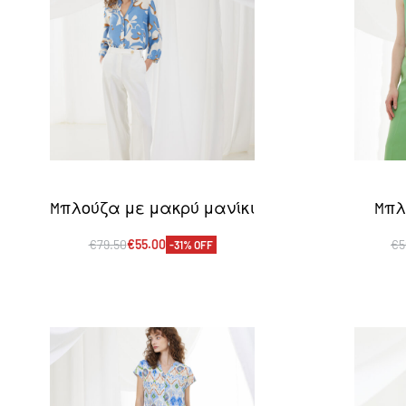
Mπλούζα με μακρύ μανίκι
Mπλ
€
79.50
€
55.00
€
5
-31% OFF
Επιλογή
Ε
QUICKVIEW