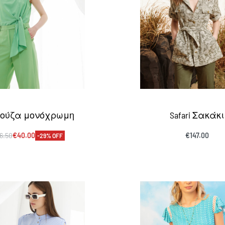
ούζα μονόχρωμη
Safari Σακάκι
6.50
€
40.00
€
147.00
-29% OFF
πιλογή
Επιλογή
QUICKVIEW
QUICKVI