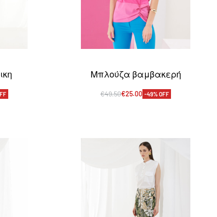
ικη
Μπλούζα βαμβακερή
€
49.50
€
25.00
OFF
-49% OFF
Επιλογή
EW
QUICKVIEW