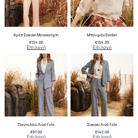
Κρέπ Σακάκι Μονοκούμπι
Μπουφάν Bomber
€
124.00
€
154.00
Επιλογή
Επιλογή
Παντελόνι Λινό-Foile
Σακάκι Λινό-Foile
€
97.00
€
142.00
Επιλογή
Επιλογή