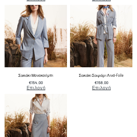
Σακάκι Μονοκούμπι
Σακάκι Σαφάρι Λινό-Foile
€
154.00
€
158.00
Επιλογή
Επιλογή