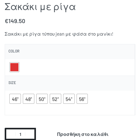
Σακάκι με ρίγα
€
149.50
Σακάκι με ρίγα τύπου jean με φάσα στο μανίκι!
COLOR
SIZE
46"
48"
50"
52"
54"
56"
Προσθήκη στο καλάθι