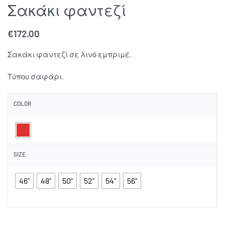
Σακάκι φαντεζί
€
172.00
Σακάκι φαντεζί σε λινό εμπριμέ.
Τύπου σαφάρι.
COLOR
SIZE
46"
48"
50"
52"
54"
56"