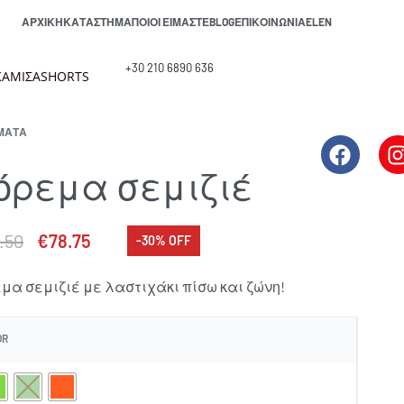
ΑΡΧΙΚΉ
ΚΑΤΆΣΤΗΜΑ
ΠΟΙΟΙ ΕΊΜΑΣΤΕ
BLOG
ΕΠΙΚΟΙΝΩΝΊΑ
EL
EN
+30 210 6890 636
ΑΜΙΣΑ
SHORTS
ΜΑΤΑ
όρεμα σεμιζιέ
2.50
€
78.75
-30% OFF
μα σεμιζιέ με λαστιχάκι πίσω και ζώνη!
OR