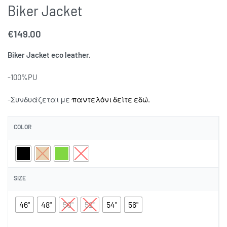
Biker Jacket
€
149.00
Biker Jacket eco leather.
-100%PU
-Συνδυάζεται με
παντελόνι δείτε εδώ.
COLOR
SIZE
46"
48"
50"
52"
54"
56"