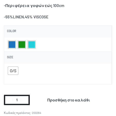
-Περιφέρεια γοφών εώς 100cm
-55%LINEN,45% VISCOSE
COLOR
SIZE
O/S
Προσθήκη στο καλάθι
200264