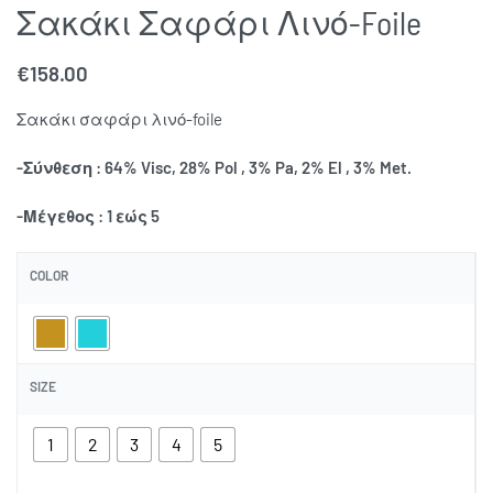
Σακάκι Σαφάρι Λινό-Foile
€
158.00
Σακάκι σαφάρι λινό-foile
-Σύνθεση : 64% Visc, 28% Pol , 3% Pa, 2% El , 3% Met.
-Μέγεθος : 1 εώς 5
COLOR
SIZE
1
2
3
4
5