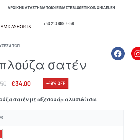
ΑΡΧΙΚΉ
ΚΑΤΆΣΤΗΜΑ
ΠΟΙΟΙ ΕΊΜΑΣΤΕ
BLOG
ΕΠΙΚΟΙΝΩΝΊΑ
EL
EN
+30 210 6890 636
ΑΜΙΣΑ
SHORTS
ΖΕΣ & ΤΟΠ
πλούζα σατέν
.50
€
34.00
-49% OFF
ύζα σατέν με αξεσουάρ αλυσιδίτσα.
OR