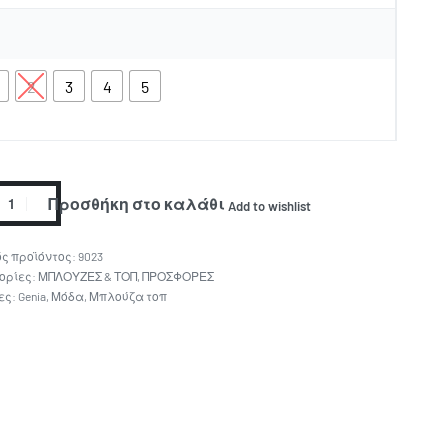
2
3
4
5
Προσθήκη στο καλάθι
Add to wishlist
9023
ορίες:
ΜΠΛΟΥΖΕΣ & ΤΟΠ
,
ΠΡΟΣΦΟΡΕΣ
ες:
Genia
,
Μόδα
,
Μπλούζα τοπ