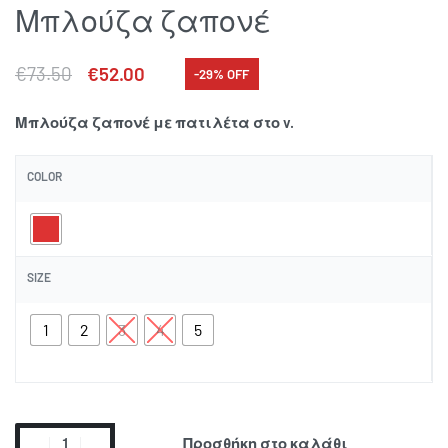
Μπλούζα ζαπονέ
€
73.50
€
52.00
-29% OFF
Μπλούζα ζαπονέ με πατιλέτα στο v.
COLOR
SIZE
1
2
3
4
5
Προσθήκη στο καλάθι