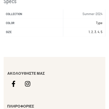
Specs
Summer-2024
COLLECTION
Type
COLOR
1
,
2
,
3
,
4
,
5
SIZE
ΑΚΟΛΟΥΘΗΣΤΕ ΜΑΣ
ΠΛΗΡΟΦΟΡΙΕΣ