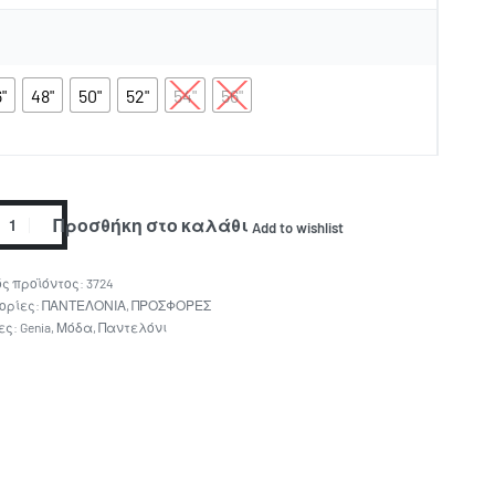
"
48"
50"
52"
54"
56"
Προσθήκη στο καλάθι
Add to wishlist
3724
ορίες:
ΠΑΝΤΕΛΟΝΙΑ
,
ΠΡΟΣΦΟΡΕΣ
ες:
Genia
,
Μόδα
,
Παντελόνι