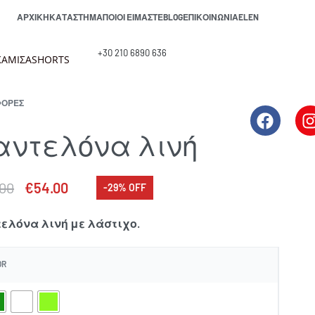
ΑΡΧΙΚΉ
ΚΑΤΆΣΤΗΜΑ
ΠΟΙΟΙ ΕΊΜΑΣΤΕ
BLOG
ΕΠΙΚΟΙΝΩΝΊΑ
EL
EN
+30 210 6890 636
ΑΜΙΣΑ
SHORTS
ΦΟΡΕΣ
αντελόνα λινή
.00
€
54.00
-29% OFF
ελόνα λινή με λάστιχο.
OR