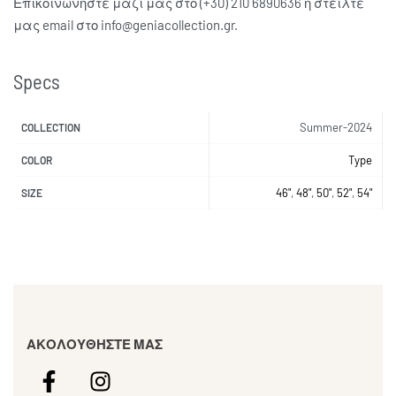
Επικοινωνήστε μαζί μας στο (+30) 210 6890636 ή στείλτε
μας email στο info@geniacollection.gr.
Specs
Summer-2024
COLLECTION
Type
COLOR
46"
,
48"
,
50"
,
52"
,
54"
SIZE
ΑΚΟΛΟΥΘΗΣΤΕ ΜΑΣ