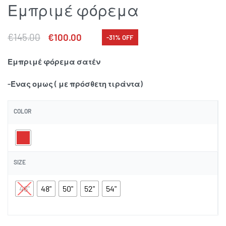
Εμπριμέ φόρεμα
€
145.00
€
100.00
-31% OFF
Εμπριμέ φόρεμα σατέν
-Ένας ομως ( με πρόσθετη τιράντα)
COLOR
SIZE
46"
48"
50"
52"
54"