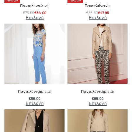
-29% OFF
-30% OFF
Παντελόνα λινή
Παντελόνα-zip
€
76.00
€
54.00
€
68.50
€
47.95
Επιλογή
Επιλογή
Παντελόνι cigarette
Παντελόνι cigarette
€
56.00
€
69.00
Επιλογή
Επιλογή