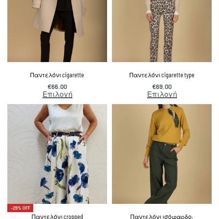
Παντελόνι cigarette
Παντελόνι cigarette type
€
66.00
€
69.00
Επιλογή
Επιλογή
-29% OFF
Παντελόνι cropped
Παντελόνι ισόφαρδο.