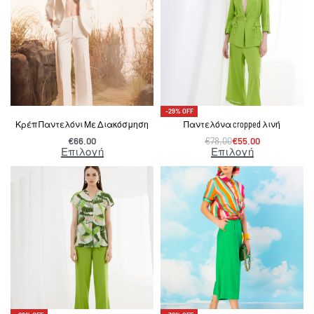
-29% OFF
Κρέπ Παντελόνι Με Διακόσμηση
Παντελόνα cropped λινή
€
66.00
€
78.00
€
55.00
Επιλογή
Επιλογή