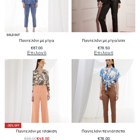
SOLD OUT
Παντελόνι με ρίγα
Παντελόνι με ρίγα lurex
€
87.00
€
79.50
Επιλογή
Επιλογή
-30% OFF
Παντελόνι με τσάκιση
Παντελόνι πεντάτσεπο
€
69.00
€
48.00
€
76.00